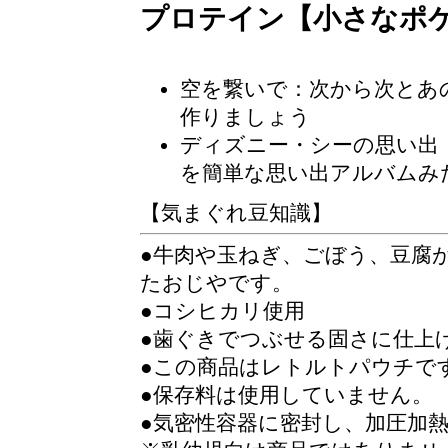
プロテイン【小さなポ
空を繋いで：次から次とあ
作りましょう
ディズニー・シーの思い出
を簡単な思い出アルバムみ
【気まぐれ豆知識】
●牛肉や玉ねぎ、ごぼう、豆腐
たおじやです。
●コシヒカリ使用
●歯ぐきでつぶせる固さに仕上
●この商品はレトルトパウチで
●保存料は使用していません。
●気密性容器に密封し、加圧加