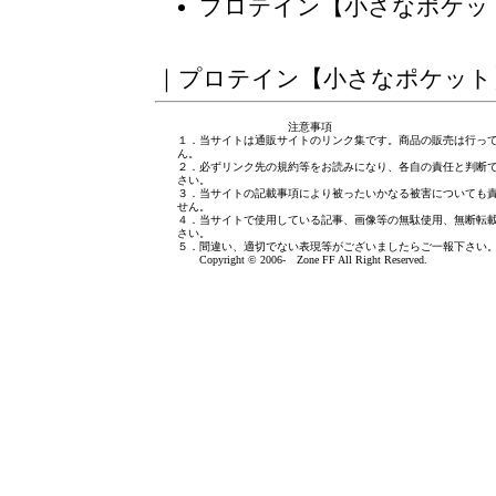
プロテイン【小さなポケッ
｜
プロテイン【小さなポケット
注意事項
１．当サイトは通販サイトのリンク集です。商品の販売は行っ
ん。
２．必ずリンク先の規約等をお読みになり、各自の責任と判断
さい。
３．当サイトの記載事項により被ったいかなる被害についても
せん。
４．当サイトで使用している記事、画像等の無駄使用、無断転
さい。
５．間違い、適切でない表現等がございましたら
ご一報下さい
Copyright © 2006- Zone FF All Right Reserved.