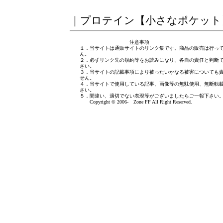
｜
プロテイン【小さなポケット
注意事項
１．当サイトは通販サイトのリンク集です。商品の販売は行っ
ん。
２．必ずリンク先の規約等をお読みになり、各自の責任と判断
さい。
３．当サイトの記載事項により被ったいかなる被害についても
せん。
４．当サイトで使用している記事、画像等の無駄使用、無断転
さい。
５．間違い、適切でない表現等がございましたら
ご一報下さい
Copyright © 2006- Zone FF All Right Reserved.