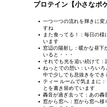
プロテイン【小さなポ
一つ一つの流れを輝きに変
すね
また食ってる！：毎日の様
います
窓辺の陽射し
：暖かな昼下
いると・・・
それでも光を追い続けて：
ねっとでの憩い：いろいろ
中で少しでも息抜きをでき
ティー ルームで気ままに
：
とを書き留めています
轟音が過ぎ去って：あの轟
窓から窓へ：窓から窓へ移