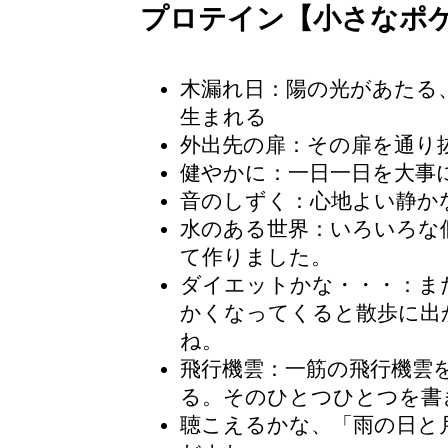
プロテイン【小さなポ
木漏れ日
：陽の光があたる
生まれる
外出先の扉：その扉を通り
健やかに：一日一日を大事
音のしずく：心地よい静か
水のある世界
：いろいろな
て作りました。
ダイエットかな・・・
：ま
かくなってくると散歩に出
ね。
飛行機雲
：一筋の飛行機雲
る。そのひとつひとつを書
聴こえるかな、「雨の日と