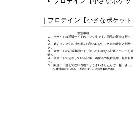
プロテイン【小さなポケッ
｜
プロテイン【小さなポケット
注意事項
１．当サイトは通販サイトのリンク集です。商品の販売は行っ
ん。
２．必ずリンク先の規約等をお読みになり、各自の責任と判断
さい。
３．当サイトの記載事項により被ったいかなる被害についても
せん。
４．当サイトで使用している記事、画像等の無駄使用、無断転
さい。
５．間違い、適切でない表現等がございましたら
ご一報下さい
Copyright © 2006- Zone FF All Right Reserved.