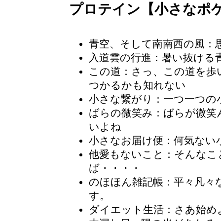
プロテイン【小さなポ
青空、そして南南西の風：
入道雲の行進：暑い抜ける
この道
：さっ、この道を歩
つかるかも知れない
小さな繋がり：一つ一つの
ばらの微笑み
：ばらが微笑
いよね
小さなお届け便
：何気ない
他愛もないこと：そんなこ
ば・・・・
のほほん雑記帳
：平々凡々
す。
ダイエット生活：さあ始め